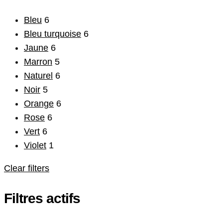
Bleu
6
Bleu turquoise
6
Jaune
6
Marron
5
Naturel
6
Noir
5
Orange
6
Rose
6
Vert
6
Violet
1
Clear filters
Filtres actifs