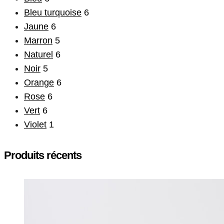
Bleu turquoise
6
Jaune
6
Marron
5
Naturel
6
Noir
5
Orange
6
Rose
6
Vert
6
Violet
1
Produits récents