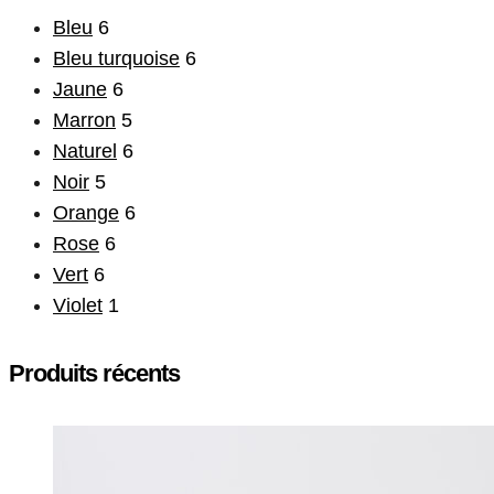
Bleu
6
Bleu turquoise
6
Jaune
6
Marron
5
Naturel
6
Noir
5
Orange
6
Rose
6
Vert
6
Violet
1
Produits récents