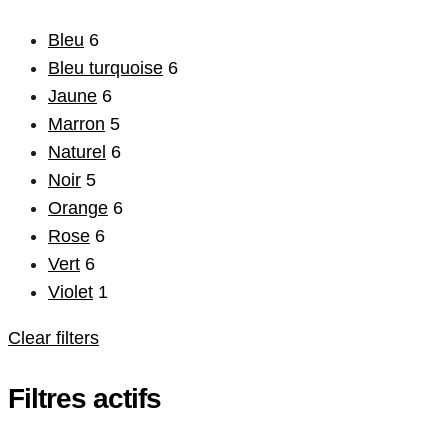
Bleu
6
Bleu turquoise
6
Jaune
6
Marron
5
Naturel
6
Noir
5
Orange
6
Rose
6
Vert
6
Violet
1
Clear filters
Filtres actifs