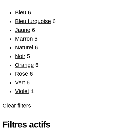
Bleu
6
Bleu turquoise
6
Jaune
6
Marron
5
Naturel
6
Noir
5
Orange
6
Rose
6
Vert
6
Violet
1
Clear filters
Filtres actifs