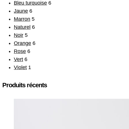
Bleu turquoise
6
Jaune
6
Marron
5
Naturel
6
Noir
5
Orange
6
Rose
6
Vert
6
Violet
1
Produits récents